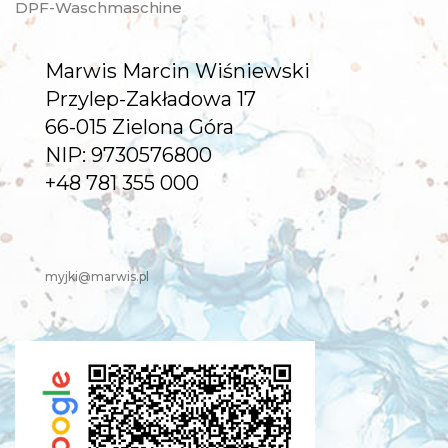
DPF-Waschmaschine
Marwis Marcin Wiśniewski
Przylep-Zakładowa 17
66-015 Zielona Góra
NIP: 9730576800
+48 781 355 000
myjki@marwis.pl