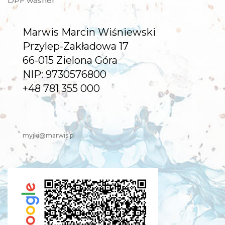
DPF washer
Marwis Marcin Wiśniewski
Przylep-Zakładowa 17
66-015 Zielona Góra
NIP: 9730576800
+48 781 355 000
myjki@marwis.pl