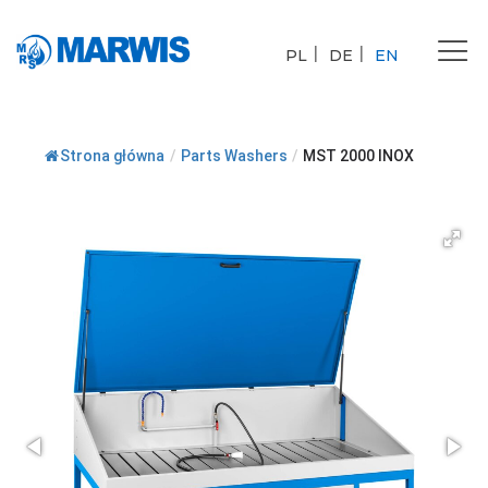
Tog
PL
DE
EN
nav
Strona główna
/
Parts Washers
/
MST 2000 INOX