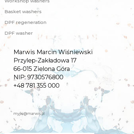
Workshop washers
Basket washers
DPF regeneration
DPF washer
Marwis Marcin Wiśniewski
Przylep-Zakładowa 17
66-015 Zielona Góra
NIP: 9730576800
+48 781 355 000
myjki@marwis.pl