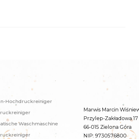
n-Hochdruckreiniger
Marwis Marcin Wiśniew
uckreiniger
Przylep-Zakładowa 17
atische Waschmaschine
66-015 Zielona Góra
uckreiniger
NIP: 9730576800