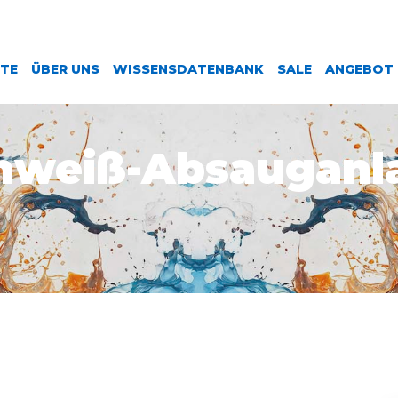
ITE
ÜBER UNS
WISSENSDATENBANK
SALE
ANGEBOT
hweiß-Absauganl