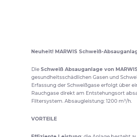
Neuheit! MARWIS Schweiß-Absauganlage 
Die
Schweiß Absauganlage von MARWI
gesundheitsschädlichen Gasen und Schweiß
Erfassung der Schweißgase erfolgt über e
Rauchgase direkt am Entstehungsort absa
Filtersystem. Absaugleistung: 1200 m³/h.
VORTEILE
Effiziente Leistung
: die Anlage besteht a