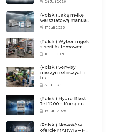
24 Juli 2026
(Polski) Jaką myjkę
warsztatową manua...
17 Juli 2026
(Polski) Wybór myjek
z serii Automower ...
10 Juli 2026
(Polski) Serwisy
maszyn rolniczych i
bud...
3 Juli 2026
(Polski) Hydro Blast
Jet 1200 – Kompen...
19 Juni 2026
(Polski) Nowość w
ofercie MARWIS – H...