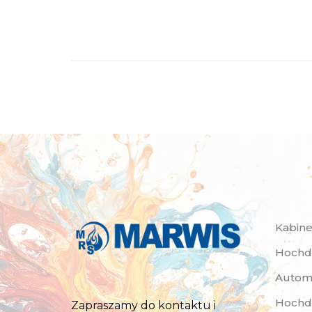
Kabine
Hochdr
Autom
Hochdr
Zapraszamy do kontaktu i